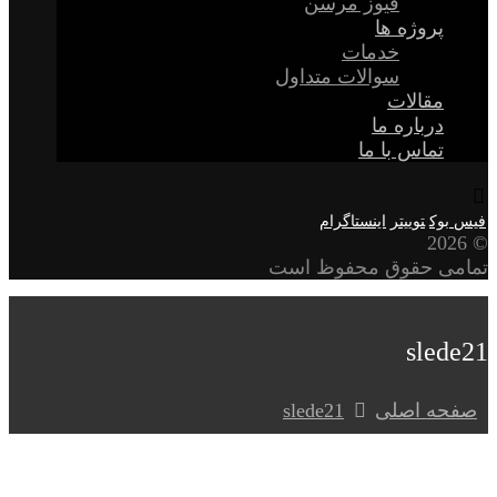
فیوز مرسن
پروژه ها
خدمات
سوالات متداول
مقالات
درباره ما
تماس با ما
فیس بوک
توییتر
اینستاگرام
© 2026
تمامی حقوق محفوظ است
slede21
صفحه اصلی
slede21