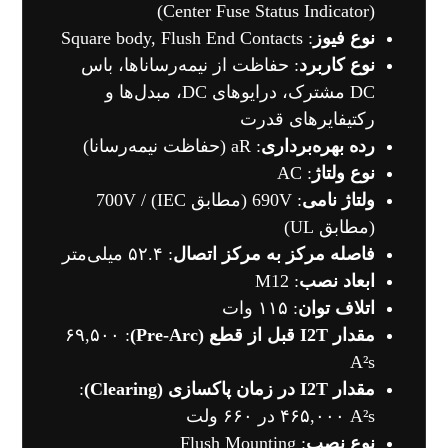
(Center Fuse Status Indicator)
نوع فیوز
: Square body, Flush End Contacts
نوع کاربرد
: حفاظت از نیمه‌رساناها، باس
DC مشترک، درایوهای DC، مبدل‌ها و
رکتیفایرهای قدرت
رده بهره‌برداری
: aR (حفاظت نیمه‌رسانا)
نوع ولتاژ
: AC
ولتاژ نامی
: 690V (مطابق IEC) / 700V
(مطابق UL)
فاصله مرکز به مرکز اتصال
: ۵۲.۴ میلی‌متر
ابعاد نصب
: M12
اتلاف توان
: ۱۱۵ وات
مقدار I2T قبل از قطع (Pre-Arc)
: ۶۹,۵۰۰
A²s
مقدار I2T در زمان پاکسازی (Clearing)
:
۴۶۵,۰۰۰ A²s در ۶۶۰ ولت
نوع نصب
: Flush Mounting