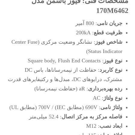
مشخصات فنی: فیوز باسمن مدل
170M6462
جریان نامی
: 800 آمپر
ظرفیت قطع
: 200kA
شاخص فیوز
: نشانگر وضعیت مرکزی (Center Fuse
Status Indicator)
نوع فیوز
: Square body, Flush End Contacts
نوع کاربرد
: حفاظت از نیمه‌رساناها، باس DC
مشترک، درایوهای DC، مبدل‌ها و رکتیفایرهای قدرت
رده بهره‌برداری
: aR (حفاظت نیمه‌رسانا)
نوع ولتاژ
: AC
ولتاژ نامی
: 690V (مطابق IEC) / 700V (مطابق UL)
فاصله مرکز به مرکز اتصال
: 52.4 میلی‌متر
ابعاد نصب
: M12