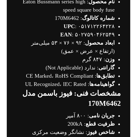
نام محصول
: Eaton Bussmann series high
speed square body fuse
شماره کاتالوگ
: 170M6462
UPC
: ۰۵۱۷۱۲۲۶۴۲۲۸
EAN
: ۵۰۲۷۵۹۰۴۶۲۵۴۹
ابعاد محصول
: ۹۲ × ۷۶ × ۵۳ میلی‌متر
(ارتفاع × عرض × عمق)
وزن
: ۸۴۷ گرم
گارانتی
: ندارد (Not Applicable)
تطابق‌ها
: CE Marked، RoHS Compliant
گواهینامه‌ها
: UL Recognized، IEC Rated
مشخصات فنی: فیوز باسمن مدل
170M6462
جریان نامی
: ۸۰۰ آمپر
ظرفیت قطع
: 200kA
شاخص فیوز
: نشانگر وضعیت مرکزی