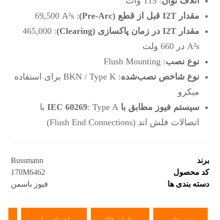
اتلاف توان
: 115 وات
مقدار I2T قبل از قطع (Pre-Arc)
: 69,500 A²s
مقدار I2T در زمان پاکسازی (Clearing)
: 465,000
A²s در 660 ولت
نوع نصب
: Flush Mounting
نوع شاخص نصب‌شده
: BKN / Type K برای استفاده
میکرو
سیستم فیوز مطابق با IEC 60269
: Type A با
اتصالات فلش اند (Flush End Connections)
برند
Bussmann
کد محصول
170M6462
دسته بندی ها
فیوز باسمن
توضیحات
نظرات (0)
راهنمای سایز
س