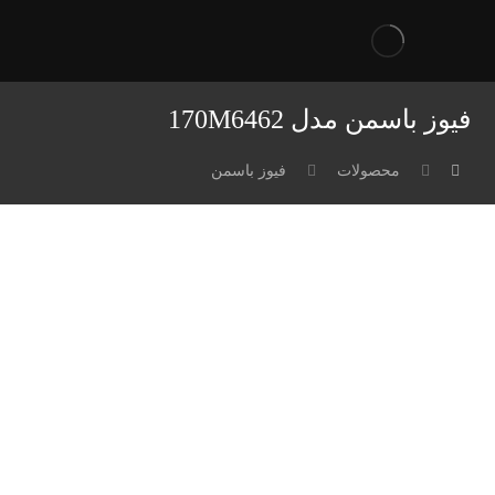
فیوز باسمن مدل 170M6462
محصولات
فیوز باسمن