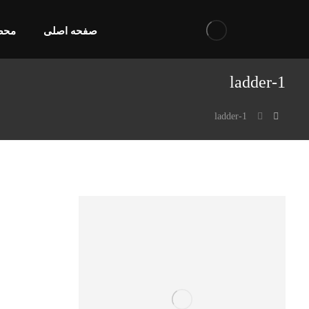
صفحه اصلی
محص
ladder-1
ladder-1