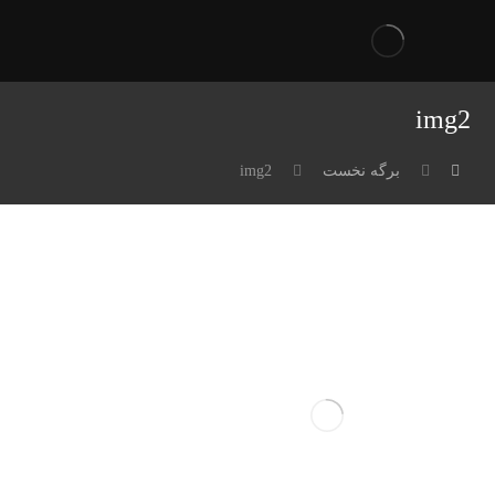
img2
برگه نخست
img2