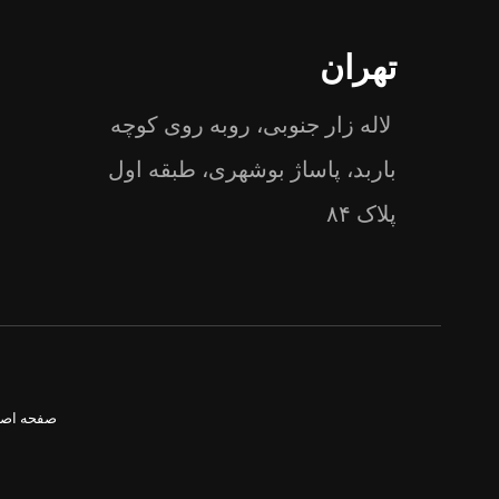
تهران
لاله زار جنوبی، روبه روی کوچه
باربد، پاساژ بوشهری، طبقه اول
پلاک ۸۴
صفحه اص