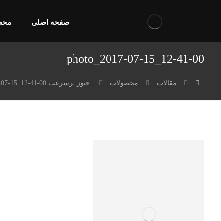
صفحه اصلی
محص
photo_2017-07-15_12-41-00
مقالات
محصولات
فیوز پرسرعت Ferraz Protistor H301790
-07-15_12-41-00