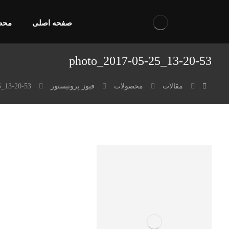
صفحه اصلی
محص
photo_2017-05-25_13-20-53
مقالات
محصولات
فیوز پروتیستور
5_13-20-53