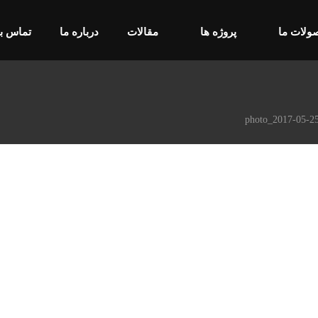
ولات ما
پروژه ها
مقالات
درباره ما
تماس با
photo_2017-05-2