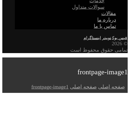
خدمات
سوالات متداول
مقالات
درباره ما
تماس با ما
فیس بوک
توییتر
اینستاگرام
© 2026
تمامی حقوق محفوظ است
frontpage-image1
صفحه اصلی
صفحه اصلی
frontpage-image1